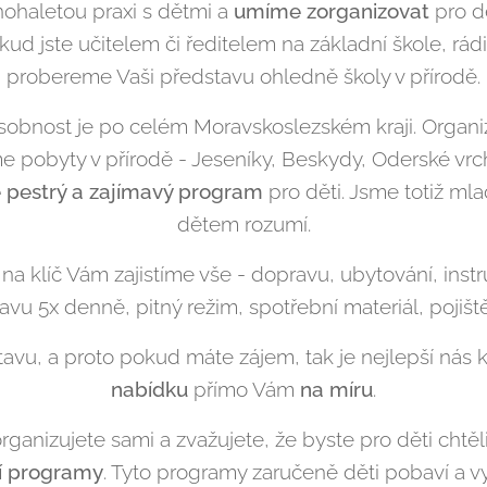
haletou praxi s dětmi a
umíme zorganizova
t
pro d
d jste učitelem či ředitelem na základní škole, rá
probereme Vaši představu ohledně školy v přírodě.
sobnost je po celém Moravskoslezském kraji. Organiz
me pobyty v přírodě - Jeseníky, Beskydy, Oderské vrch
 pestrý a zajímavý program
pro děti. Jsme totiž mlad
dětem rozumí.
ě na klíč Vám zajistíme vše - dopravu, ubytování, inst
ravu 5x denně, pitný režim, spotřební materiál, pojiště
tavu, a proto pokud máte zájem, tak je nejlepší nás 
nabídku
přímo Vám
na míru
.
organizujete sami a zvažujete, že byste pro děti chtěl
í programy
. Tyto programy zaručeně děti pobaví a v