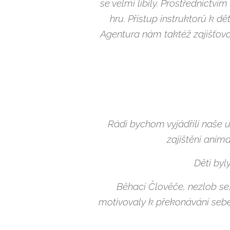
se velmi líbily. Prostřednictví
hru. Přístup instruktorů k 
Agentura nám taktéž zajišťov
Rádi bychom vyjádřili naše u
zajištění anim
Děti byl
Běhací Člověče, nezlob se!,
motivovaly k překonávání sebe