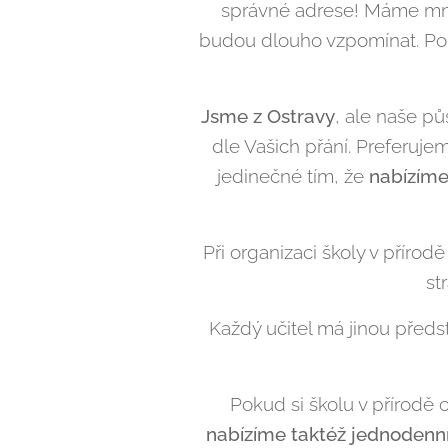
správné adrese! Máme mno
budou dlouho vzpomínat. Poku
Jsme z Ostravy
, ale naše pů
dle Vašich přání. Preferuje
jedinečné tím, že
nabízíme
Při organizaci školy v přírod
st
Každý učitel má jinou předs
Pokud si školu v přírodě 
nabízíme taktéž jednodenn