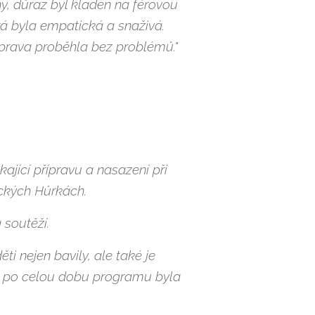
ahy, důraz byl kladen na férovou
rá byla empatická a snaživá.
prava proběhla bez problémů."
ající přípravu a nasazení při
ických Hůrkách.
 soutěží.
ti nejen bavily, ale také je
né po celou dobu programu byla