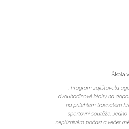
Škola 
,,Program zajišťovala ag
dvouhodinové bloky na dopole
na přilehlém travnatém hři
sportovní soutěže. Jedno 
nepříznivém počasí a večer mě