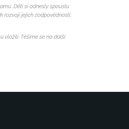
ramu. Děti si odnesly spoustu
 rozvoji jejich zodpovědnosti,
vložili. Těšíme se na další