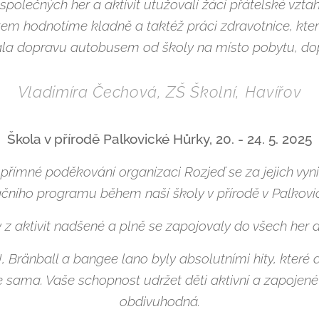
m společných her a aktivit utužovali žáci přátelské vzt
dětem hodnotíme kladně a taktéž práci zdravotnice, kte
ala dopravu autobusem od školy na místo pobytu, do
Vladimíra Čechová, ZŠ Školní, Havířov
Škola v přírodě Palkovické Hůrky, 20. - 24. 5. 2025
přímné poděkování organizaci Rozjeď se za jejich vynik
ačního programu během naší školy v přírodě v Palkov
y z aktivit nadšené a plně se zapojovaly do všech her a
 Bränball a bangee lano byly absolutními hity, které dě
 sama. Vaše schopnost udržet děti aktivní a zapoje
obdivuhodná.