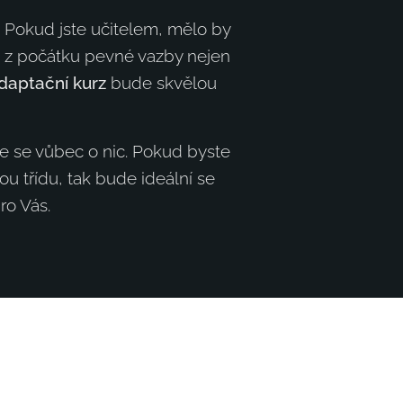
 Pokud jste učitelem, mělo by
ed z počátku pevné vazby nejen
daptační kurz
bude skvělou
te se vůbec o nic. Pokud byste
u třídu, tak bude ideální se
ro Vás.