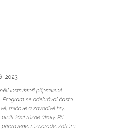
6. 2023
.
li instruktoři připravené
m. Program se odehrával často
ové, míčové a závodivé hry,
nili žáci různé úkoly. Při
e připravené, různorodé, žákům