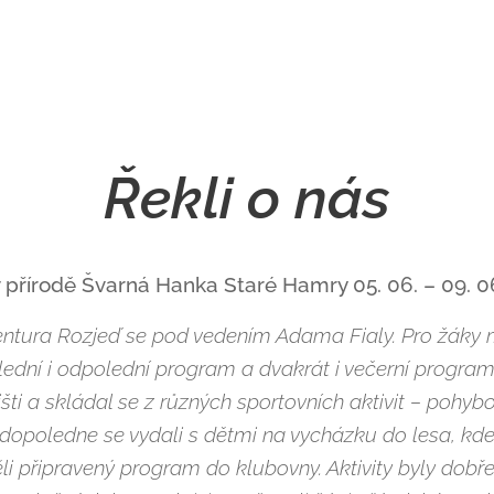
Řekli o nás
v přírodě Švarná Hanka Staré Hamry 05. 06. – 09. 0
entura Rozjeď se pod vedením Adama Fialy. Pro žáky mě
dní i odpolední program a dvakrát i večerní progra
šti a skládal se z různých sportovních aktivit – pohyb
dopoledne se vydali s dětmi na vycházku do lesa, kde pl
li připravený program do klubovny. Aktivity byly dobř