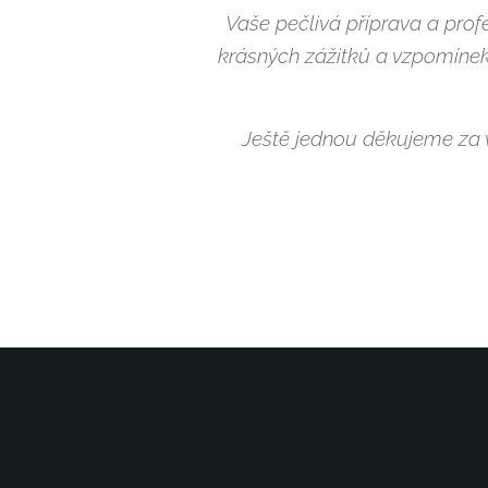
Vaše pečlivá příprava a prof
krásných zážitků a vzpomínek,
Ještě jednou děkujeme za v