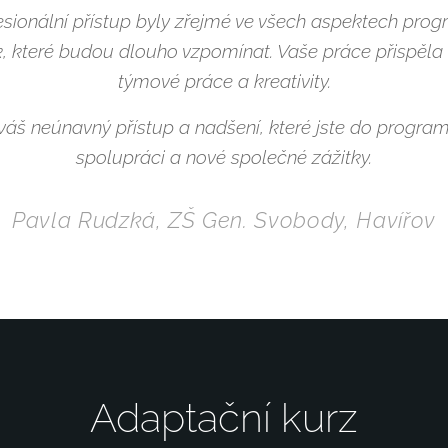
esionální přístup byly zřejmé ve všech aspektech prog
 které budou dlouho vzpomínat. Vaše práce přispěla k
týmové práce a kreativity.
áš neúnavný přístup a nadšení, které jste do programu 
spolupráci a nové společné zážitky.
Pavla Rudzká, ZŠ Gen. Svobody, Havířov
Adaptační kurz