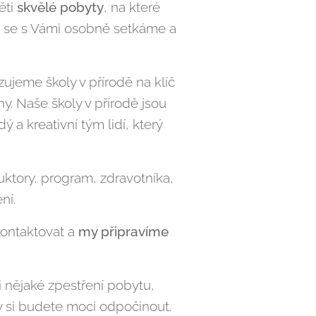
ěti
skvělé pobyty
, na které
di se s Vámi osobně setkáme a
ujeme školy v přírodě na klíč
y. Naše školy v přírodě jsou
ý a kreativní tým lidí, který
ruktory, program, zdravotníka,
ní.
kontaktovat a
my připravíme
i nějaké zpestření pobytu,
y si budete moci odpočinout.